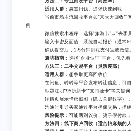
方法二：专业回收平台（高效率）
适用人群
：急需用钱、追求快速到账
当前市场主流回收平台如"京大大回收”"闲
例：
微信搜索小程序，选择"旅游卡"→"去哪儿
输入卡密及面值，系统自动报价（通常85-
确认提交后，1-5分钟到账支付宝或微信
避坑指南
：选择"企业认证"平台，优先
方法三：二手交易平台（灵活度高）
适用人群
：想争取更高回收价
在闲鱼、转转等平台发布转让信息，可自
标题注明"95折新卡""支持验卡"等关键词
详情页展示卡密截图（隐去关键数字），注
沟通时引导买家通过平台担保交易，拒绝
风险提示
：可能遇到议价、骗子假付款，
方法四：线下商户回收（适合怕麻烦的