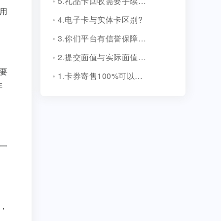
5.礼品卡回收需要手续费吗?
用
4.电子卡与实体卡区别?
3.你们平台有信誉保障吗？
2.提交面值与实际面值不一致，怎么办？
要
1.卡券寄售100%可以成功吗？
非
一
，