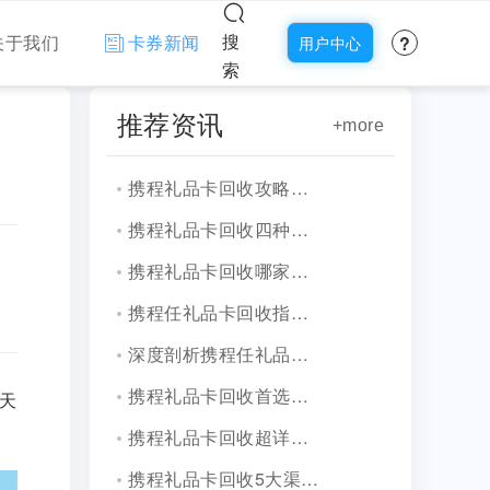
?
搜
关于我们
卡券新闻
用户中心
索
推荐资讯
+more
携程礼品卡回收攻略，轻松变现指南
携程礼品卡回收四种热门渠道分享
携程礼品卡回收哪家好？实测揭晓三类平台
携程任礼品卡回收指南，快速变现途径分享
深度剖析携程任礼品卡回收四种主流方式
携程礼品卡回收首选京大大小程序，靠谱、高效、秒到账
天
携程礼品卡回收超详细教程讲解
携程礼品卡回收5大渠道分享