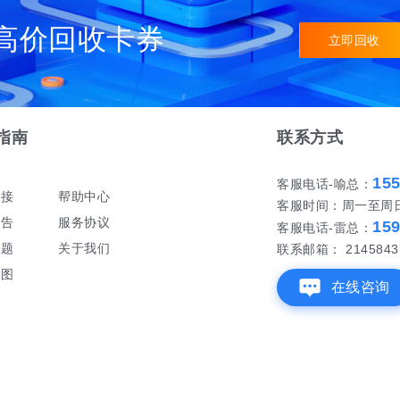
高价回收卡券
立即回收
指南
联系方式
15
客服电话-喻总：
对接
帮助中心
客服时间：周一至周日 早
公告
服务协议
15
客服电话-雷总：
问题
关于我们
联系邮箱： 21458431
地图
在线咨询