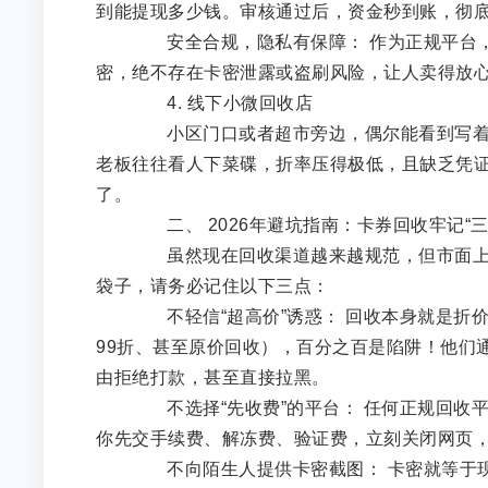
到能提现多少钱。审核通过后，资金秒到账，彻
安全合规，隐私有保障： 作为正规平台，
密，绝不存在卡密泄露或盗刷风险，让人卖得放
4. 线下小微回收店
小区门口或者超市旁边，偶尔能看到写着“收
老板往往看人下菜碟，折率压得极低，且缺乏凭证
了。
二、 2026年避坑指南：卡券回收牢记“三
虽然现在回收渠道越来越规范，但市面上依
袋子，请务必记住以下三点：
不轻信“超高价”诱惑： 回收本身就是折
99折、甚至原价回收），百分之百是陷阱！他们通
由拒绝打款，甚至直接拉黑。
不选择“先收费”的平台： 任何正规回收
你先交手续费、解冻费、验证费，立刻关闭网页
不向陌生人提供卡密截图： 卡密就等于现