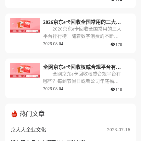
这些卡片在抽屉里默默积灰，甚至错
各类购物卡。其中，京东e卡因为其实
过了有效期导致浪费。
用性强、受众广，成为了最热门的赠
礼选择之一。然而，对于部分平时不
2026京东e卡回收全国常用的三大平台排行榜！
怎么网购，或者已经有足够多生活物
2026京东e卡回收全国常用的三大
资的朋友来说，手里闲置的京东e卡反
平台排行榜！随着数字消费的不断发
而成了一种“幸福的烦恼”。
展，到了2026年，各种电商礼品卡依
2026.08.04
170
然是我们生活中常见的“硬通货”。尤
其是京东e卡，因为其适用范围广、购
买力强，经常作为公司福利、商务馈
全网京东e卡回收权威合规平台有哪些？
赠或活动奖品出现在大家手中。然
全网京东e卡回收权威合规平台有
而，并不是所有人都有在京东购物的
哪些？每到节假日或者公司年底福利
需求，很多人更希望将手里的京东e卡
发放的时候，不少朋友都会收到各类
2026.08.04
110
换成现金，以便资金灵活周转。
购物卡。其中，京东e卡因为其实用性
强、受众广，成为了最热门的赠礼选
择之一。然而，对于部分平时不怎么
热门文章
网购，或者已经有足够多生活物资的
朋友来说，手里闲置的京东e卡反而成
京大大企业文化
2023-07-16
了一种“幸福的烦恼”。