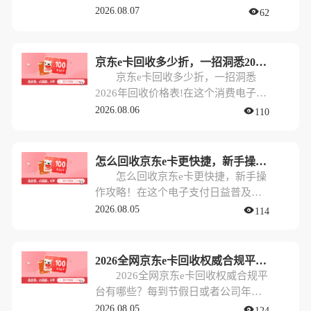
会儿消费不完，又担心过期作废。这
代，京东e卡作为一种热门的预付卡，
2026.08.07
62
时候，将其通过正规平台回收变现，
常常出现在公司福利名单、节日礼物
就成了最聪明的做法。
甚至各种抽奖活动中。对于“剁手党”
来说，这无疑是雪中送炭；但对于那
京东e卡回收多少折，一招洞悉2026年回收价格表!
些不常网购，或者更倾向于现金消费
京东e卡回收多少折，一招洞悉
的朋友来说，手里攥着几百甚至几千
2026年回收价格表!在这个消费电子化
元的闲置e卡，反倒成了一种“甜蜜的
和礼品卡普及的时代，很多人手里都
2026.08.06
110
烦恼”。
攥着几张甚至更多的京东e卡。有时候
是公司发的福利，有时候是朋友送的
礼物，甚至是各种促销活动的“赠
怎么回收京东e卡更快捷，新手操作攻略！
品”。然而，需求千差万别，手里的卡
怎么回收京东e卡更快捷，新手操
如果躺在抽屉里“吃灰”，那其实就是
作攻略！在这个电子支付日益普及的
在不断贬值。最近，很多朋友都在
时代，京东e卡作为一种常见的礼品卡
2026.08.05
114
问：现在京东e卡回收多少折？未来的
和福利形式，经常出现在我们的生活
行情又怎么看？
中。无论是公司发放的福利，还是朋
友赠送的礼物，手里捏着一张京东e卡
2026全网京东e卡回收权威合规平台有哪些？
本该是件开心的事。但现实中，很多
2026全网京东e卡回收权威合规平
人往往因为“暂时不需要买东西”、“忘
台有哪些？每到节假日或者公司年底
记了使用”或者“想换点现金周转”，让
福利发放的时候，不少朋友都会收到
2026.08.05
124