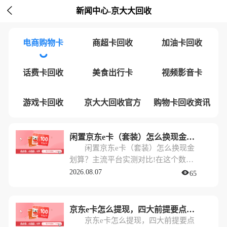

新闻中心-京大大回收
电商购物卡
商超卡回收
加油卡回收
话费卡回收
美食出行卡
视频影音卡
游戏卡回收
京大大回收官方
购物卡回收资讯
闲置京东e卡（套装）怎么换现金划算？主流平台实测对比!
闲置京东e卡（套装）怎么换现金
划算？主流平台实测对比!在这个数字
化消费的时代，很多朋友手里都会攒
2026.08.07
65
几张闲置的京东e卡。特别是逢年过
节，公司福利、亲友馈赠，手里的e卡
一不小心就多了起来，甚至还有未拆
京东e卡怎么提现，四大前提要点与流程解析!
封的“套装”。
京东e卡怎么提现，四大前提要点