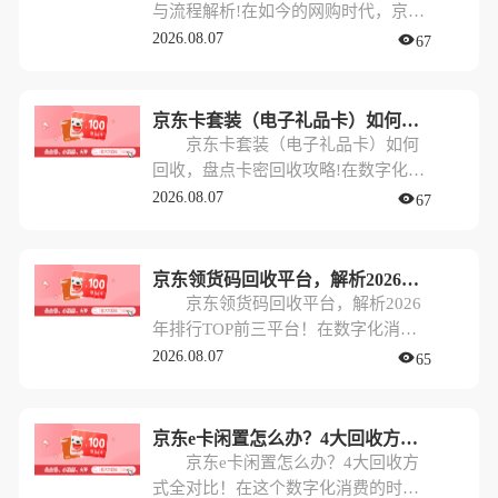
与流程解析!在如今的网购时代，京东
e卡因其versatile的使用场景和便捷
2026.08.07
67
性，成为了很多人送礼或自用的首
选。然而，生活总有意外，手里捏着
一张京东e卡，却暂时没有购物需求，
京东卡套装（电子礼品卡）如何回收，盘点卡密回收攻略!
这时候大家最关心的就是：京东e卡怎
京东卡套装（电子礼品卡）如何
么提现？
回收，盘点卡密回收攻略!在数字化生
活日益普及的今天，电子礼品卡已经
2026.08.07
67
成为了节日送礼、企业福利的首选。
其中，京东卡套装（电子礼品卡）因
其品类丰富、使用便捷，更是占据了
京东领货码回收平台，解析2026年排行TOP前三平台！
市场的半壁江山。然而，很多人在收
京东领货码回收平台，解析2026
到这些“心意”后，往往会面临一个尴
年排行TOP前三平台！在数字化消费
尬的问题：自己并不需要在京东购
日益普及的今天，电商平台的各种卡
2026.08.07
65
物，或者手中的卡密过多，造成资源
券已经成为我们生活中的“硬通货”。
闲置。
其中，京东领货码因其使用便捷、适
用范围广，常常作为企业员工福利、
京东e卡闲置怎么办？4大回收方式全对比！
商务馈赠的优选。然而，很多时候我
京东e卡闲置怎么办？4大回收方
们手中囤积了过多的领货码，一时半
式全对比！在这个数字化消费的时