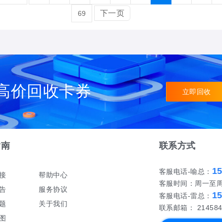
下一页
69
高价回收卡券
立即回收
指南
联系方式
1
客服电话-喻总：
接
帮助中心
客服时间：周一至周日 
告
服务协议
1
客服电话-雷总：
题
关于我们
联系邮箱： 214584
图