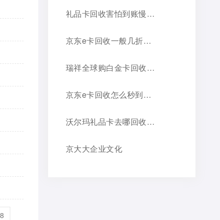
礼品卡回收害怕到账慢？京大大回收到账快，不压款，靠谱看得见！
京东e卡回收一般几折？价格超全攻略
瑞祥全球购白金卡回收平台研究：选京大大正规老品牌
京东e卡回收怎么秒到账，选对平台是关键
沃尔玛礼品卡去哪回收？三种优胜途径推荐
京大大企业文化
68