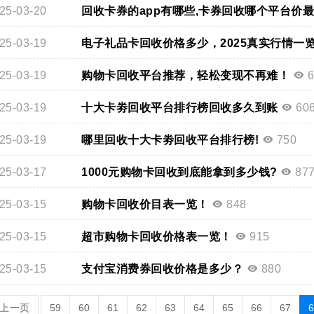
25-03-20
回收卡券的app有哪些,卡券回收哪个平台价
25-03-19
电子礼品卡回收价格多少，2025真实行情一
25-03-19
购物卡回收平台推荐，轻松变现不再难！
6
25-03-19
十大卡劵回收平台排行榜回收多久到账
60
25-03-19
哪里回收十大卡劵回收平台排行榜!
750
25-03-17
1000元购物卡回收到底能拿到多少钱?
87
25-03-15
购物卡回收价目表一览！
848
25-03-15
超市购物卡回收价格表一览！
915
25-03-15
支付宝消费券回收价格是多少？
880
上一页
59
60
61
62
63
64
65
66
67