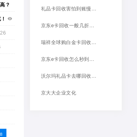
最高？
礼品卡回收害怕到账慢？京大大回收到账快，不压款，靠谱看得见！
览！
京东e卡回收一般几折？价格超全攻略
26
瑞祥全球购白金卡回收平台研究：选京大大正规老品牌
6
京东e卡回收怎么秒到账，选对平台是关键
沃尔玛礼品卡去哪回收？三种优胜途径推荐
7
京大大企业文化
68