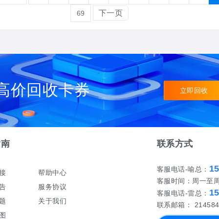
下一页
69
高价回收卡券
立即回收
指南
联系方式
1
客服电话-喻总：
接
帮助中心
客服时间：周一至周日 
告
服务协议
1
客服电话-雷总：
题
关于我们
联系邮箱： 214584
图