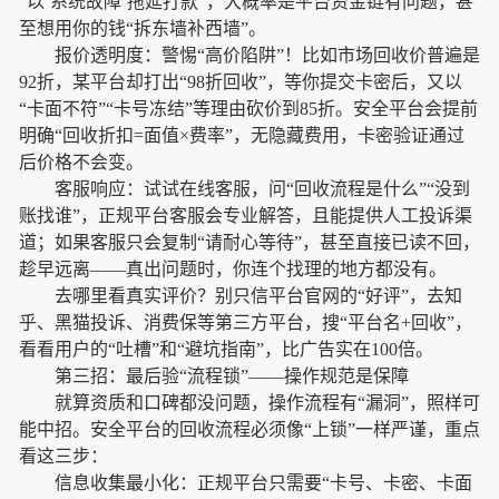
“以‘系统故障’拖延打款”，大概率是平台资金链有问题，甚
至想用你的钱“拆东墙补西墙”。
报价透明度：警惕“高价陷阱”！比如市场回收价普遍是
92折，某平台却打出“98折回收”，等你提交卡密后，又以
“卡面不符”“卡号冻结”等理由砍价到85折。安全平台会提前
明确“回收折扣=面值×费率”，无隐藏费用，卡密验证通过
后价格不会变。
客服响应：试试在线客服，问“回收流程是什么”“没到
账找谁”，正规平台客服会专业解答，且能提供人工投诉渠
道；如果客服只会复制“请耐心等待”，甚至直接已读不回，
趁早远离——真出问题时，你连个找理的地方都没有。
去哪里看真实评价？别只信平台官网的“好评”，去知
乎、黑猫投诉、消费保等第三方平台，搜“平台名+回收”，
看看用户的“吐槽”和“避坑指南”，比广告实在100倍。
第三招：最后验“流程锁”——操作规范是保障
就算资质和口碑都没问题，操作流程有“漏洞”，照样可
能中招。安全平台的回收流程必须像“上锁”一样严谨，重点
看这三步：
信息收集最小化：正规平台只需要“卡号、卡密、卡面