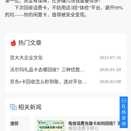
第一位，资金有保障，比多赚几块钱重要得多！
下次回收话费卡，不妨用这3招“体检”平台，避开99%
的坑——你的闲置卡，值得被安全变现。
热门文章
京大大企业文化
2023-07-16
沃尔玛礼品卡去哪回收？三种优胜途径推荐
2026-01-20
京东e卡回收怎么秒到账，选对平台是关键
2026-02-08
在
相关新闻
线
咨
有效途径
电信话费充值卡如何回收？深度
询
电信话费卡转让