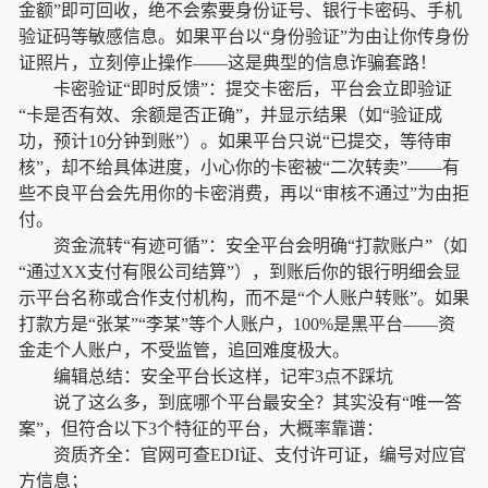
金额”即可回收，绝不会索要身份证号、银行卡密码、手机
验证码等敏感信息。如果平台以“身份验证”为由让你传身份
证照片，立刻停止操作——这是典型的信息诈骗套路！
卡密验证“即时反馈”：提交卡密后，平台会立即验证
“卡是否有效、余额是否正确”，并显示结果（如“验证成
功，预计10分钟到账”）。如果平台只说“已提交，等待审
核”，却不给具体进度，小心你的卡密被“二次转卖”——有
些不良平台会先用你的卡密消费，再以“审核不通过”为由拒
付。
资金流转“有迹可循”：安全平台会明确“打款账户”（如
“通过XX支付有限公司结算”），到账后你的银行明细会显
示平台名称或合作支付机构，而不是“个人账户转账”。如果
打款方是“张某”“李某”等个人账户，100%是黑平台——资
金走个人账户，不受监管，追回难度极大。
编辑总结：安全平台长这样，记牢3点不踩坑
说了这么多，到底哪个平台最安全？其实没有“唯一答
案”，但符合以下3个特征的平台，大概率靠谱：
资质齐全：官网可查EDI证、支付许可证，编号对应官
方信息；