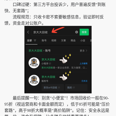
口碑过硬：第三方平台投诉少，用户普遍反馈“到账
快、无套路”；
流程规范：只收卡密不索要敏感信息，验证即时反
馈，资金走对公账户。
最后提醒一句：别贪“小便宜”！市场回收价一般在90-
95折（视运营商和卡面金额而定），低于85折可能是“压价
套路”，高于98折大概率是“高价陷阱”。记住：安全永远是