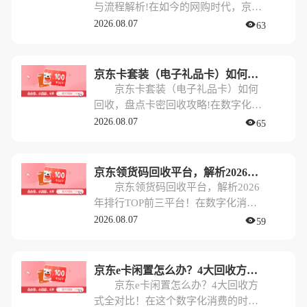
与流程解析!在如今的网购时代，京东
e卡因其versatile的使用场景和便捷
2026.08.07
63
性，成为了很多人送礼或自用的首
选。然而，生活总有意外，手里捏着
一张京东e卡，却暂时没有购物需求，
京东卡套装（电子礼品卡）如何回收，盘点卡密回收攻略!
这时候大家最关心的就是：京东e卡怎
京东卡套装（电子礼品卡）如何
么提现？
回收，盘点卡密回收攻略!在数字化生
活日益普及的今天，电子礼品卡已经
2026.08.07
65
成为了节日送礼、企业福利的首选。
其中，京东卡套装（电子礼品卡）因
其品类丰富、使用便捷，更是占据了
京东领货码回收平台，解析2026年排行TOP前三平台！
市场的半壁江山。然而，很多人在收
京东领货码回收平台，解析2026
到这些“心意”后，往往会面临一个尴
年排行TOP前三平台！在数字化消费
尬的问题：自己并不需要在京东购
日益普及的今天，电商平台的各种卡
2026.08.07
59
物，或者手中的卡密过多，造成资源
券已经成为我们生活中的“硬通货”。
闲置。
其中，京东领货码因其使用便捷、适
用范围广，常常作为企业员工福利、
京东e卡闲置怎么办？4大回收方式全对比！
商务馈赠的优选。然而，很多时候我
京东e卡闲置怎么办？4大回收方
们手中囤积了过多的领货码，一时半
式全对比！在这个数字化消费的时