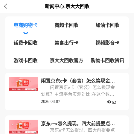

新闻中心-京大大回收
电商购物卡
商超卡回收
加油卡回收
话费卡回收
美食出行卡
视频影音卡
游戏卡回收
京大大回收官方
购物卡回收资讯
闲置京东e卡（套装）怎么换现金划算？主流平台实测对比!
闲置京东e卡（套装）怎么换现金
划算？主流平台实测对比!在这个数字
化消费的时代，很多朋友手里都会攒
2026.08.07
62
几张闲置的京东e卡。特别是逢年过
节，公司福利、亲友馈赠，手里的e卡
一不小心就多了起来，甚至还有未拆
京东e卡怎么提现，四大前提要点与流程解析!
封的“套装”。
京东e卡怎么提现，四大前提要点