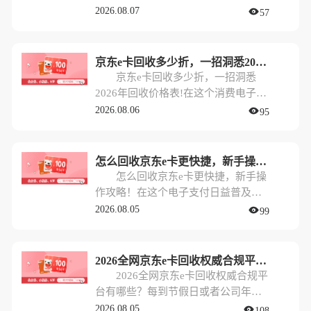
会儿消费不完，又担心过期作废。这
代，京东e卡作为一种热门的预付卡，
2026.08.07
57
时候，将其通过正规平台回收变现，
常常出现在公司福利名单、节日礼物
就成了最聪明的做法。
甚至各种抽奖活动中。对于“剁手党”
来说，这无疑是雪中送炭；但对于那
京东e卡回收多少折，一招洞悉2026年回收价格表!
些不常网购，或者更倾向于现金消费
京东e卡回收多少折，一招洞悉
的朋友来说，手里攥着几百甚至几千
2026年回收价格表!在这个消费电子化
元的闲置e卡，反倒成了一种“甜蜜的
和礼品卡普及的时代，很多人手里都
2026.08.06
95
烦恼”。
攥着几张甚至更多的京东e卡。有时候
是公司发的福利，有时候是朋友送的
礼物，甚至是各种促销活动的“赠
怎么回收京东e卡更快捷，新手操作攻略！
品”。然而，需求千差万别，手里的卡
怎么回收京东e卡更快捷，新手操
如果躺在抽屉里“吃灰”，那其实就是
作攻略！在这个电子支付日益普及的
在不断贬值。最近，很多朋友都在
时代，京东e卡作为一种常见的礼品卡
2026.08.05
99
问：现在京东e卡回收多少折？未来的
和福利形式，经常出现在我们的生活
行情又怎么看？
中。无论是公司发放的福利，还是朋
友赠送的礼物，手里捏着一张京东e卡
2026全网京东e卡回收权威合规平台有哪些？
本该是件开心的事。但现实中，很多
2026全网京东e卡回收权威合规平
人往往因为“暂时不需要买东西”、“忘
台有哪些？每到节假日或者公司年底
记了使用”或者“想换点现金周转”，让
福利发放的时候，不少朋友都会收到
2026.08.05
108