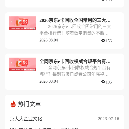
这些卡片在抽屉里默默积灰，甚至错
各类购物卡。其中，京东e卡因为其实
过了有效期导致浪费。
用性强、受众广，成为了最热门的赠
礼选择之一。然而，对于部分平时不
2026京东e卡回收全国常用的三大平台排行榜！
怎么网购，或者已经有足够多生活物
2026京东e卡回收全国常用的三大
资的朋友来说，手里闲置的京东e卡反
平台排行榜！随着数字消费的不断发
而成了一种“幸福的烦恼”。
展，到了2026年，各种电商礼品卡依
2026.08.04
156
然是我们生活中常见的“硬通货”。尤
其是京东e卡，因为其适用范围广、购
买力强，经常作为公司福利、商务馈
全网京东e卡回收权威合规平台有哪些？
赠或活动奖品出现在大家手中。然
全网京东e卡回收权威合规平台有
而，并不是所有人都有在京东购物的
哪些？每到节假日或者公司年底福利
需求，很多人更希望将手里的京东e卡
发放的时候，不少朋友都会收到各类
2026.08.04
106
换成现金，以便资金灵活周转。
购物卡。其中，京东e卡因为其实用性
强、受众广，成为了最热门的赠礼选
择之一。然而，对于部分平时不怎么
热门文章
网购，或者已经有足够多生活物资的
朋友来说，手里闲置的京东e卡反而成
京大大企业文化
2023-07-16
了一种“幸福的烦恼”。