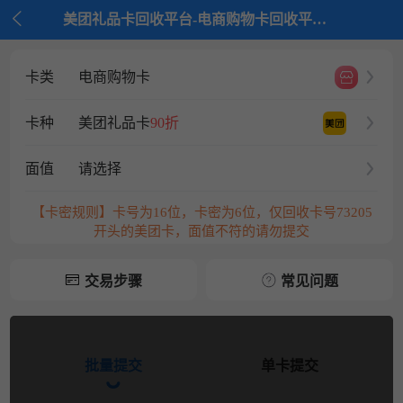

美团礼品卡回收平台-电商购物卡回收平台-京大大回收
卡类
电商购物卡
卡种
美团礼品卡
90折
面值
请选择
【卡密规则】卡号为16位，卡密为6位，仅回收卡号73205
开头的美团卡，面值不符的请勿提交
交易步骤
常见问题
批量提交
单卡提交