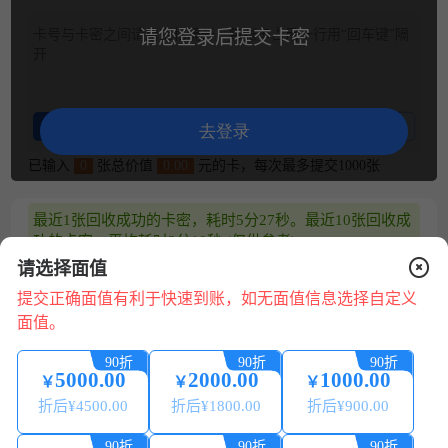
卡号与卡密之间请用空格隔开，每张卡占用一行用“回车键”隔
请您登录后提交卡密
开
整理卡密
卡密示例
去登录
已输入
0
张总价值
0.00
元的卡，每次最多提交1000张
最近1张回收成功的卡密，耗时5分27秒。最近10张回收成
功的卡密，平均耗时3分10秒 (仅供参考)
请选择面值
兑换说明
提交正确面值有利于快速到账，如无面值信息选择自定义
1.平台24小时可提交兑换，可随时提现，系统自动处理。
面值。
2.请核对卡号/卡密正确无误，若信息错误，将无法回收。
3.卡券来源正规合法:提现秒到账 微信、支付宝提现0费用。
90折
90折
90折
5000.00
2000.00
1000.00
4.为保证您的账户安全，请配合平台做好相关身份认证，提
￥
￥
￥
现必须保持实名账号一致。
在
折后¥
4500.00
折后¥
1800.00
折后¥
900.00
线
5.本平台只回收合法来源的卡券，严禁使用本平台进行销
咨
赃、诈骗、洗钱等违法犯罪活动。
90折
90折
90折