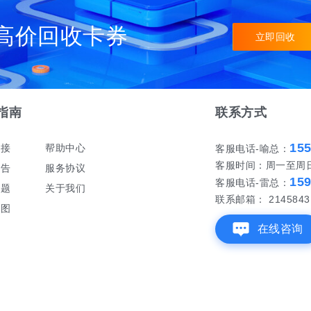
高价回收卡券
立即回收
指南
联系方式
15
对接
帮助中心
客服电话-喻总：
客服时间：周一至周日 早
公告
服务协议
15
客服电话-雷总：
问题
关于我们
联系邮箱： 21458431
地图
在线咨询