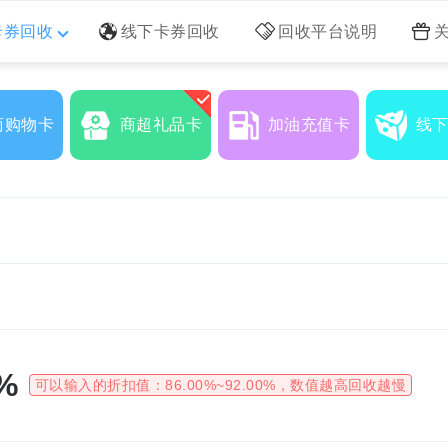
卡券回收
线下卡券回收
回收平台说明
商购物卡
商超礼品卡
加油充值卡
线
%
可以输入的折扣值：
86.00%~92.00%
，数值越高回收越慢