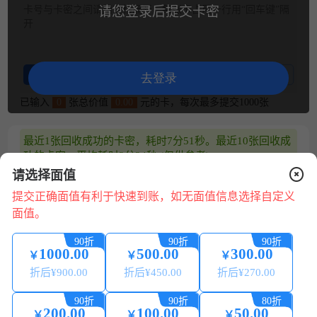
卡号与卡密之间请用空格隔开，每张卡占用一行用“回车键”隔
请您登录后提交卡密
开
整理卡密
卡密示例
去登录
已输入
0
张总价值
0.00
元的卡，每次最多提交1000张
最近1张回收成功的卡密，耗时7分51秒。最近10张回收成
功的卡密，平均耗时3分34秒 (仅供参考)
请选择面值
兑换说明
提交正确面值有利于快速到账，如无面值信息选择自定义
1.平台24小时可提交兑换，可随时提现，系统自动处理。
面值。
2.请核对卡号/卡密正确无误，若信息错误，将无法回收。
3.卡券来源正规合法:提现秒到账 微信、支付宝提现0费用。
90折
90折
90折
1000.00
500.00
300.00
4.为保证您的账户安全，请配合平台做好相关身份认证，提
￥
￥
￥
现必须保持实名账号一致。
在
折后¥
900.00
折后¥
450.00
折后¥
270.00
线
5.本平台只回收合法来源的卡券，严禁使用本平台进行销
咨
赃、诈骗、洗钱等违法犯罪活动。
90折
90折
80折
200.00
100.00
50.00
询
6.如有回收问题，请点在线咨询（在线客服 QQ 微信 电话）
￥
￥
￥