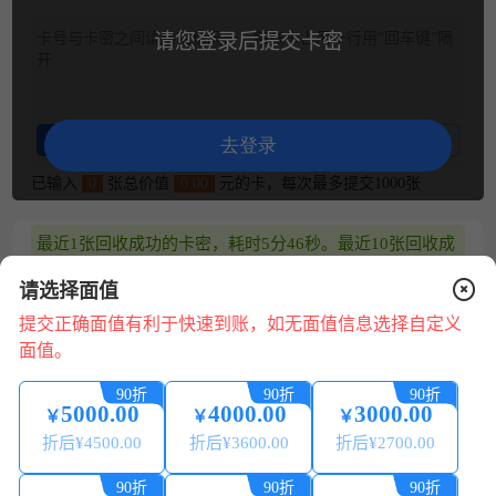
卡号与卡密之间请用空格隔开，每张卡占用一行用“回车键”隔
请您登录后提交卡密
开
整理卡密
卡密示例
去登录
已输入
0
张总价值
0.00
元的卡，每次最多提交1000张
最近1张回收成功的卡密，耗时5分46秒。最近10张回收成
功的卡密，平均耗时3分27秒 (仅供参考)
请选择面值
兑换说明
提交正确面值有利于快速到账，如无面值信息选择自定义
面值。
1.平台24小时可提交兑换，可随时提现，系统自动处理。
2.请核对卡号/卡密正确无误，若信息错误，将无法回收。
90折
90折
90折
3.卡券来源正规合法:提现秒到账 微信、支付宝提现0费用。
5000.00
4000.00
3000.00
￥
￥
￥
4.为保证您的账户安全，请配合平台做好相关身份认证，提
折后¥
4500.00
折后¥
3600.00
折后¥
2700.00
现必须保持实名账号一致。
在
线
5.本平台只回收合法来源的卡券，严禁使用本平台进行销
90折
90折
90折
咨
赃、诈骗、洗钱等违法犯罪活动。