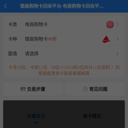

银座购物卡回收平台-电商购物卡回收平台-京大大回收
卡类
电商购物卡
卡种
银座购物卡
90折
面值
请选择
卡号19位、卡密11位 （8位+CVV2码3位共计11位密码 ）如
是银座贵宾卡联系客服邮寄
交易步骤
常见问题
批量提交
单卡提交