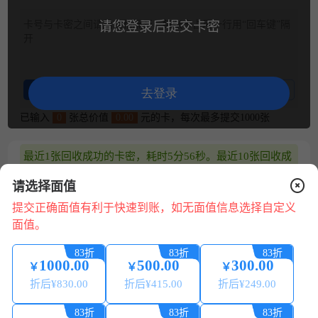
卡号与卡密之间请用空格隔开，每张卡占用一行用“回车键”隔
请您登录后提交卡密
开
整理卡密
卡密示例
去登录
已输入
0
张总价值
0.00
元的卡，每次最多提交1000张
最近1张回收成功的卡密，耗时5分56秒。最近10张回收成
功的卡密，平均耗时3分11秒 (仅供参考)
请选择面值
兑换说明
提交正确面值有利于快速到账，如无面值信息选择自定义
面值。
1.平台24小时可提交兑换，可随时提现，系统自动处理。
2.请核对卡号/卡密正确无误，若信息错误，将无法回收。
83折
83折
83折
3.卡券来源正规合法:提现秒到账 微信、支付宝提现0费用。
1000.00
500.00
300.00
￥
￥
￥
4.为保证您的账户安全，请配合平台做好相关身份认证，提
折后¥
830.00
折后¥
415.00
折后¥
249.00
现必须保持实名账号一致。
在
线
5.本平台只回收合法来源的卡券，严禁使用本平台进行销
83折
83折
83折
咨
赃、诈骗、洗钱等违法犯罪活动。