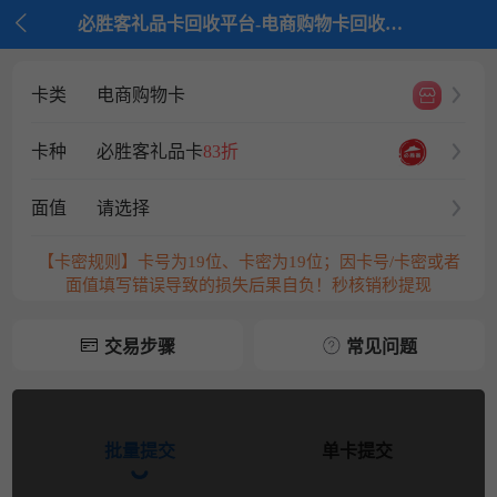

必胜客礼品卡回收平台-电商购物卡回收平台-京大大回收
卡类
电商购物卡
卡种
必胜客礼品卡
83折
面值
请选择
【卡密规则】卡号为19位、卡密为19位；因卡号/卡密或者
面值填写错误导致的损失后果自负！秒核销秒提现
交易步骤
常见问题
批量提交
单卡提交