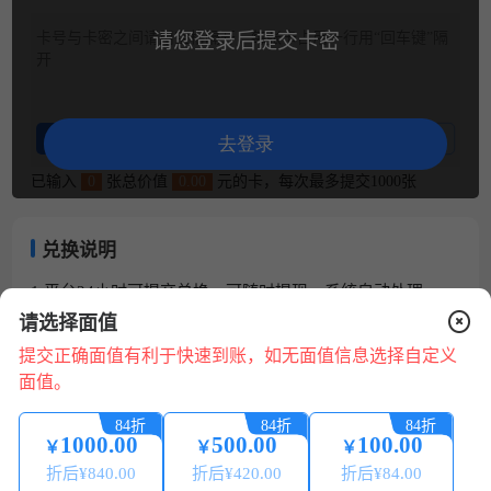
卡号与卡密之间请用空格隔开，每张卡占用一行用“回车键”隔
请您登录后提交卡密
开
整理卡密
卡密示例
去登录
已输入
0
张总价值
0.00
元的卡，每次最多提交1000张
兑换说明
1.平台24小时可提交兑换，可随时提现，系统自动处理。
2.请核对卡号/卡密正确无误，若信息错误，将无法回收。
请选择面值
3.卡券来源正规合法:提现秒到账 微信、支付宝提现0费用。
提交正确面值有利于快速到账，如无面值信息选择自定义
4.为保证您的账户安全，请配合平台做好相关身份认证，提
面值。
现必须保持实名账号一致。
在
线
5.本平台只回收合法来源的卡券，严禁使用本平台进行销
84折
84折
84折
咨
赃、诈骗、洗钱等违法犯罪活动。
1000.00
500.00
100.00
￥
￥
￥
询
6.如有回收问题，请点在线咨询（在线客服 QQ 微信 电话）
折后¥
840.00
折后¥
420.00
折后¥
84.00