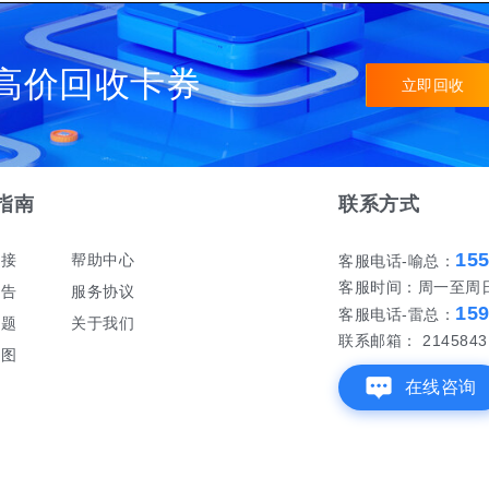
高价回收卡券
立即回收
指南
联系方式
15
对接
帮助中心
客服电话-喻总：
客服时间：周一至周日 早
公告
服务协议
15
客服电话-雷总：
问题
关于我们
联系邮箱： 21458431
地图
在线咨询