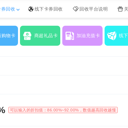
卡券回收
线下卡券回收
回收平台说明
商购物卡
商超礼品卡
加油充值卡
线
%
可以输入的折扣值：
86.00%~92.00%
，数值越高回收越慢