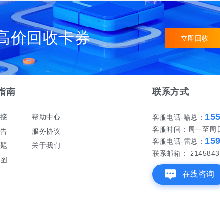
高价回收卡券
立即回收
指南
联系方式
15
对接
帮助中心
客服电话-喻总：
客服时间：周一至周日 早
公告
服务协议
15
客服电话-雷总：
问题
关于我们
联系邮箱： 21458431
地图
在线咨询