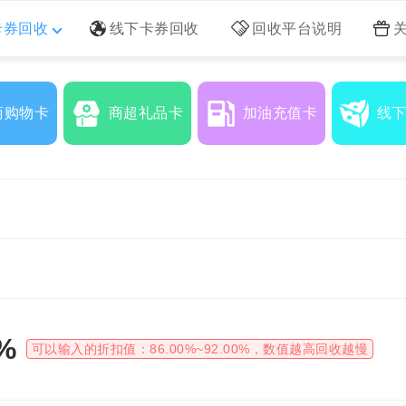
卡券回收
线下卡券回收
回收平台说明
商购物卡
商超礼品卡
加油充值卡
线
%
可以输入的折扣值：
86.00%~92.00%
，数值越高回收越慢