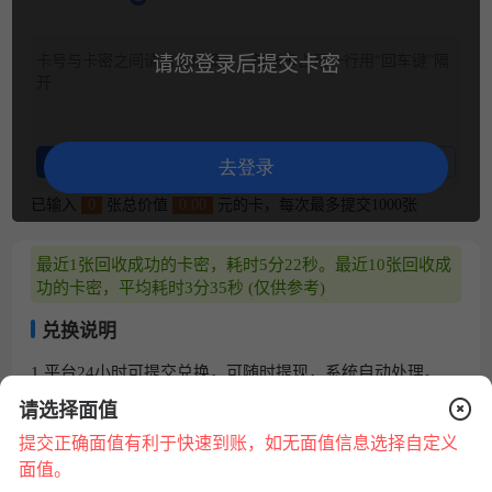
卡号与卡密之间请用空格隔开，每张卡占用一行用“回车键”隔
请您登录后提交卡密
开
整理卡密
卡密示例
去登录
已输入
0
张总价值
0.00
元的卡，每次最多提交1000张
最近1张回收成功的卡密，耗时5分22秒。最近10张回收成
功的卡密，平均耗时3分35秒 (仅供参考)
兑换说明
1.平台24小时可提交兑换，可随时提现，系统自动处理。
2.请核对卡号/卡密正确无误，若信息错误，将无法回收。
请选择面值
3.卡券来源正规合法:提现秒到账 微信、支付宝提现0费用。
4.为保证您的账户安全，请配合平台做好相关身份认证，提
提交正确面值有利于快速到账，如无面值信息选择自定义
现必须保持实名账号一致。
在
面值。
线
5.本平台只回收合法来源的卡券，严禁使用本平台进行销