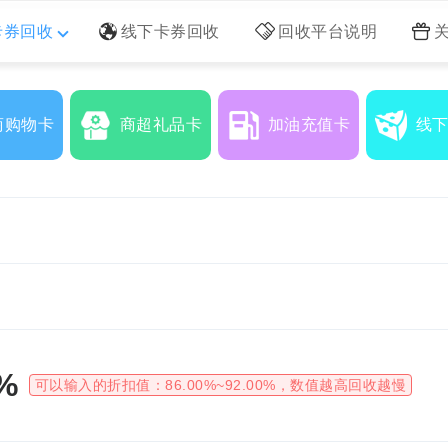
卡券回收
线下卡券回收
回收平台说明
商购物卡
商超礼品卡
加油充值卡
线
%
可以输入的折扣值：
86.00%~92.00%
，数值越高回收越慢