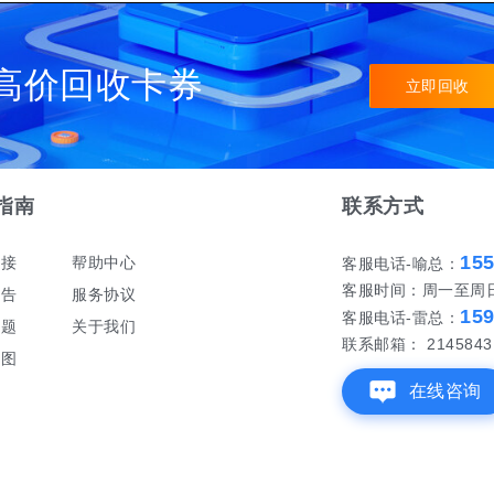
高价回收卡券
立即回收
指南
联系方式
15
对接
帮助中心
客服电话-喻总：
客服时间：周一至周日 早
公告
服务协议
15
客服电话-雷总：
问题
关于我们
联系邮箱： 21458431
地图
在线咨询