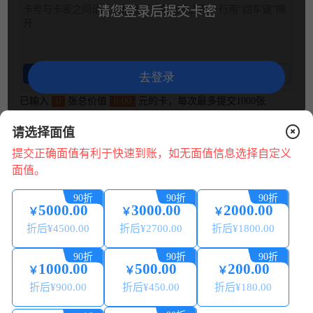
卡号与卡密之间请用空格隔开，每张卡占用一行用“回车键”隔
请您登录后提交卡密
开
整理卡密
卡密示例
去登录
已输入
0
张总价值
0.00
元的卡，每次最多提交1000张
请选择面值
兑换说明
提交正确面值有利于快速到账，如无面值信息选择自定义
面值。
1.平台24小时可提交兑换，可随时提现，系统自动处理。
2.请核对卡号/卡密正确无误，若信息错误，将无法回收。
90折
90折
90折
3.卡券来源正规合法:提现秒到账 微信、支付宝提现0费用。
5000.00
3000.00
2000.00
￥
￥
￥
4.为保证您的账户安全，请配合平台做好相关身份认证，提
折后¥
4500.00
折后¥
2700.00
折后¥
1800.00
现必须保持实名账号一致。
在
线
5.本平台只回收合法来源的卡券，严禁使用本平台进行销
90折
90折
90折
咨
赃、诈骗、洗钱等违法犯罪活动。
1000.00
500.00
200.00
￥
￥
￥
询
6.如有回收问题，请点在线咨询（在线客服 QQ 微信 电话）
折后¥
900.00
折后¥
450.00
折后¥
180.00