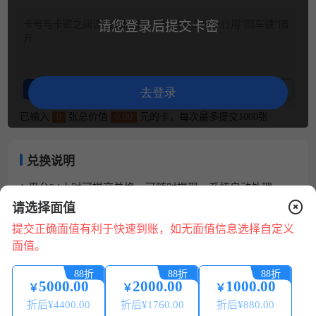
卡号与卡密之间请用空格隔开，每张卡占用一行用“回车键”隔
请您登录后提交卡密
开
整理卡密
卡密示例
去登录
已输入
0
张总价值
0.00
元的卡，每次最多提交1000张
兑换说明
1.平台24小时可提交兑换，可随时提现，系统自动处理。
2.请核对卡号/卡密正确无误，若信息错误，将无法回收。
请选择面值
3.卡券来源正规合法:提现秒到账 微信、支付宝提现0费用。
提交正确面值有利于快速到账，如无面值信息选择自定义
4.为保证您的账户安全，请配合平台做好相关身份认证，提
面值。
现必须保持实名账号一致。
在
线
5.本平台只回收合法来源的卡券，严禁使用本平台进行销
88折
88折
88折
咨
赃、诈骗、洗钱等违法犯罪活动。
5000.00
2000.00
1000.00
￥
￥
￥
询
6.如有回收问题，请点在线咨询（在线客服 QQ 微信 电话）
折后¥
4400.00
折后¥
1760.00
折后¥
880.00