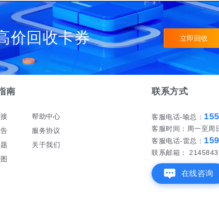
高价回收卡券
立即回收
指南
联系方式
15
对接
帮助中心
客服电话-喻总：
客服时间：周一至周日 早
公告
服务协议
15
客服电话-雷总：
问题
关于我们
联系邮箱： 21458431
地图
在线咨询