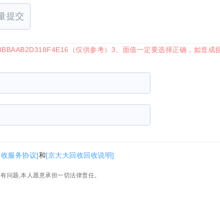
量提交
BAAB2D318F4E16（仅供参考）3、面值一定要选择正确，如造
回收服务协议]
和
[京大大回收回收说明]
如有问题,本人愿意承担一切法律责任。