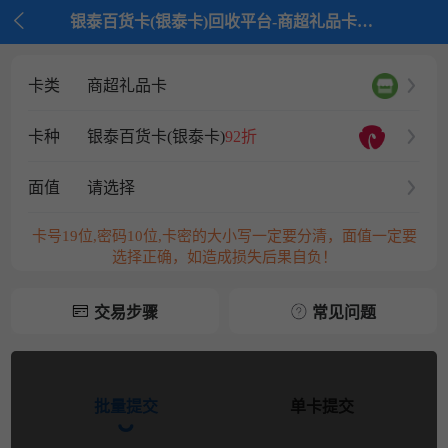

银泰百货卡(银泰卡)回收平台-商超礼品卡回收平台-京大大回收
卡类
商超礼品卡
卡种
银泰百货卡(银泰卡)
92折
面值
请选择
卡号19位,密码10位,卡密的大小写一定要分清，面值一定要
选择正确，如造成损失后果自负！
交易步骤
常见问题
批量提交
单卡提交