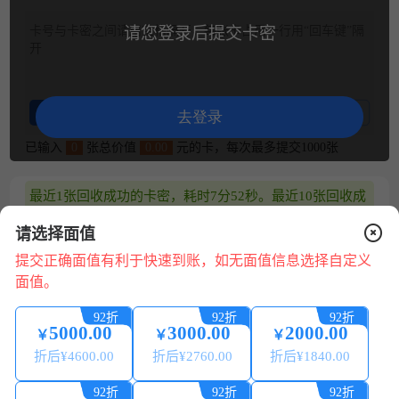
卡号与卡密之间请用空格隔开，每张卡占用一行用“回车键”隔
请您登录后提交卡密
开
整理卡密
卡密示例
去登录
已输入
0
张总价值
0.00
元的卡，每次最多提交1000张
最近1张回收成功的卡密，耗时7分52秒。最近10张回收成
功的卡密，平均耗时4分20秒 (仅供参考)
请选择面值
兑换说明
提交正确面值有利于快速到账，如无面值信息选择自定义
面值。
1.平台24小时可提交兑换，可随时提现，系统自动处理。
2.请核对卡号/卡密正确无误，若信息错误，将无法回收。
92折
92折
92折
3.卡券来源正规合法:提现秒到账 微信、支付宝提现0费用。
5000.00
3000.00
2000.00
￥
￥
￥
4.为保证您的账户安全，请配合平台做好相关身份认证，提
折后¥
4600.00
折后¥
2760.00
折后¥
1840.00
现必须保持实名账号一致。
在
线
5.本平台只回收合法来源的卡券，严禁使用本平台进行销
92折
92折
92折
咨
赃、诈骗、洗钱等违法犯罪活动。