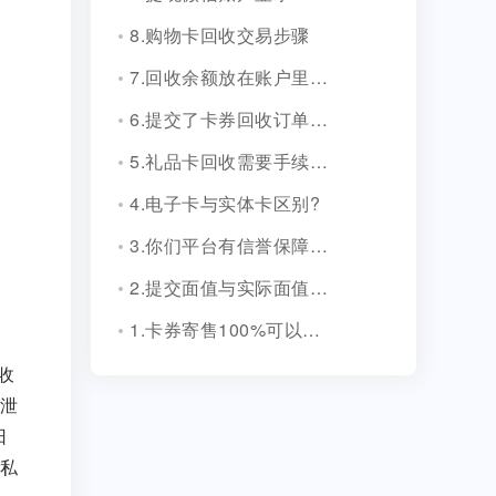
8.购物卡回收交易步骤
7.回收余额放在账户里安全吗？
6.提交了卡券回收订单，多久到账？
5.礼品卡回收需要手续费吗?
4.电子卡与实体卡区别?
3.你们平台有信誉保障吗？
2.提交面值与实际面值不一致，怎么办？
1.卡券寄售100%可以成功吗？
收
泄
日
私