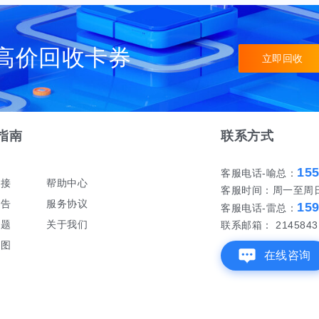
高价回收卡券
立即回收
指南
联系方式
15
客服电话-喻总：
对接
帮助中心
客服时间：周一至周日 早
公告
服务协议
15
客服电话-雷总：
问题
关于我们
联系邮箱： 21458431
地图
在线咨询