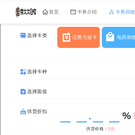
首页
卡券介绍
卡券回
选择卡类
话费充值卡
电商购
选择卡种
选择面值
供货折扣
%
.
供货价格：
0元