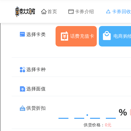
首页
卡券介绍
卡券回
选择卡类
话费充值卡
电商购
选择卡种
选择面值
供货折扣
%
.
供货价格：
0元