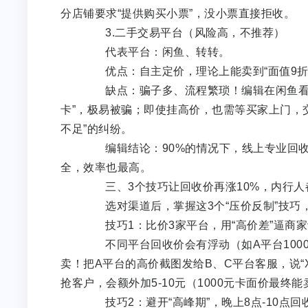
分店铺要求“提供购买小票”，没小票直接拒收。
3.二手交易平台（风险高，不推荐）
代表平台：闲鱼、转转。
优点：自主定价，理论上能卖到“面值9折”（
缺点：骗子多、流程繁琐！编辑在闲鱼看到
卡”，极易被骗；即使挂高价，也需等买家上门，交
不足”的纠纷。
编辑结论：90%的情况下，线上专业回收平
全，效率也最高。
三、3个技巧让回收价再涨10%，内行人
选对渠道后，掌握这3个“压价反制”技巧
技巧1：比价3家平台，用“高价差”逼商家
不同平台回收价会有浮动（如A平台1000元
卖！把A平台的高价截图发给B、C平台客服，说“
抢客户，会额外加5-10元（1000元卡面价最终能
技巧2：避开“高峰期”，晚上8点-10点回