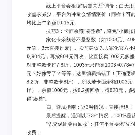
线上平台会根据“供需关系”调价：白天用户多
收需求减少，平台为冲量会悄悄涨价（同样卡可能涨
均比上午多赚10-15元。
技巧3：卡面余额“凑整数”，避免“小额扣
家化卡余额若不是整数（如1003元、498元
元算，3元直接作废）。卖前建议先去家化官方小程
剩904元，再按904元回收，比直接卖1003元多赚（90
对非整数卡打7.8折，1003元只能卖1003×0.78=78
元？好像亏了？等等，这里编辑搞错了！正确逻辑
8.2折，非整数卡8折），所以若卡面余额1003元
样），余额1000元，按8.2折回收，得820元
得“凑整”。
四、避坑指南：这3种情况，直接拒绝！
最后提醒，遇到以下3种情况，100%是
“先交保证金再回收”：任何平台要求“先付
收费；