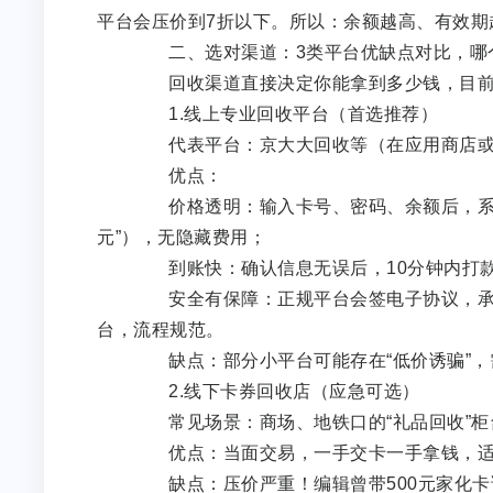
平台会压价到7折以下。所以：余额越高、有效期
二、选对渠道：3类平台优缺点对比，哪
回收渠道直接决定你能拿到多少钱，目前主
1.线上专业回收平台（首选推荐）
代表平台：京大大回收等（在应用商店或微
优点：
价格透明：输入卡号、密码、余额后，系统实
元”），无隐藏费用；
到账快：确认信息无误后，10分钟内打款
安全有保障：正规平台会签电子协议，承诺“
台，流程规范。
缺点：部分小平台可能存在“低价诱骗”，需认
2.线下卡券回收店（应急可选）
常见场景：商场、地铁口的“礼品回收”柜
优点：当面交易，一手交卡一手拿钱，适合
缺点：压价严重！编辑曾带500元家化卡询