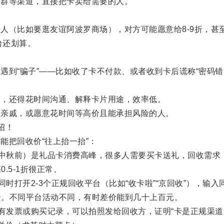
群等渠道，直接把卡卖给需要的人。
（比如要逛友谊阿波罗商场），对方可能愿意给8-9折，甚
台还划算。
到“骗子”——比如收了卡不付款、或者收到卡后谎称“密码错
，还得花时间沟通、解释卡片用途，效率低。
戚，或愿意花时间等高价且能承担风险的人。
招！
把回收价“往上抬一抬”：
中秋前）是礼品卡消费高峰，很多人需要买卡送礼，回收需求
.5-1折很正常。
打开2-3个正规回收平台（比如“收卡啦”“京回收”），输入
个。不同平台活动不同，有时差价能到几十上百元。
有发票或购买记录，可以拍照发给回收方，证明“卡是正规渠道