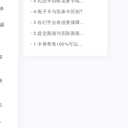
5.礼品卡回收需要手续费吗?
毕
4.电子卡与实体卡区别?
3.你们平台有信誉保障吗？
误
2.提交面值与实际面值不一致，怎么办？
1.卡券寄售100%可以成功吗？
扣
折
如
，