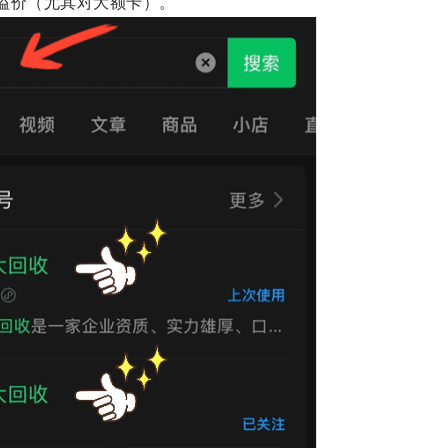
折的溢价（尤其对大额卡）。