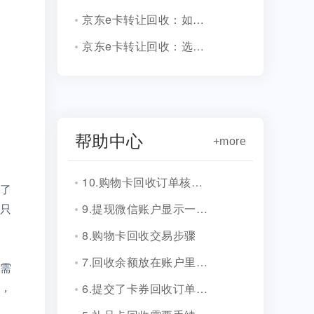
京东e卡转让回收：如何避免被骗
京东e卡转让回收：选择合适的平台是关键
帮助中心
+more
10.购物卡回收订单核销会有消息通知吗？
了
9.提现微信账户显示一串字符是什么？
只
8.购物卡回收交易步骤
7.回收余额放在账户里安全吗？
需
6.提交了卡券回收订单，多久到账？
，