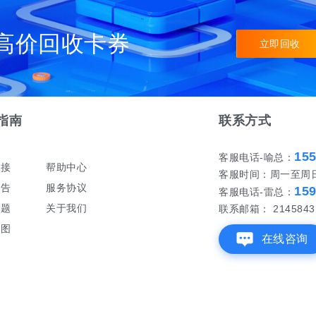
高价回收卡券
立即回收
指南
联系方式
15
客服电话-喻总：
对接
帮助中心
客服时间：周一至周日 早
公告
服务协议
15
客服电话-雷总：
问题
关于我们
联系邮箱： 21458431
地图
在线咨询