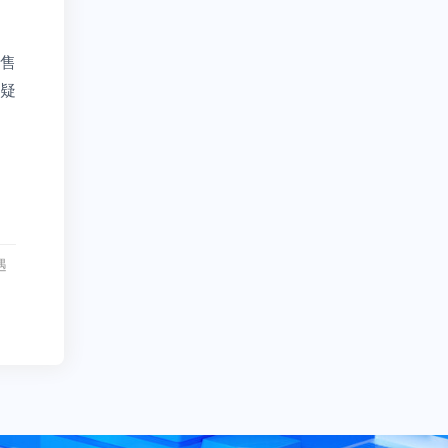
售
疑
遇