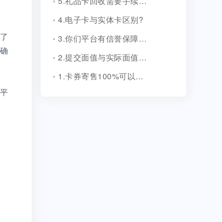
5.礼品卡回收需要手续费吗?
4.电子卡与实体卡区别?
3.你们平台有信誉保障吗？
了
确
2.提交面值与实际面值不一致，怎么办？
1.卡券寄售100%可以成功吗？
平