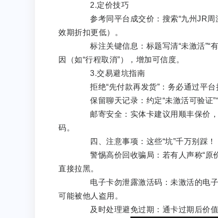
2.定价技巧
参考同平台成交价：搜索“九州JR周游
效期折扣更低）。
标注关键信息：标题写清“未激活”“有
因（如“行程取消”），增加可信度。
3.交易避坑指南
拒绝“先付款再发货”：务必通过平台
保留聊天记录：约定“未激活可验证”“
邮寄安全：实体卡建议用顺丰保价，电
码。
四、注意事项：这些“坑”千万别踩！
警惕高价回收骗局：若有人声称“原价回收
直接拉黑。
电子卡勿泄露激活码：未激活的电子通
可能被他人盗用。
及时处理避免过期：通卡过期后价值归