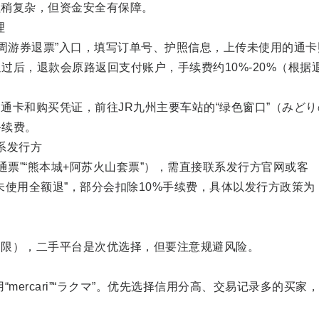
稍复杂，但资金安全有保障。
理
周游券退票”入口，填写订单号、护照信息，上传未使用的通卡
过后，退款会原路返回支付账户，手续费约10%-20%（根据
卡和购买凭证，前往JR九州主要车站的“绿色窗口”（みどり
手续费。
系发行方
票”“熊本城+阿苏火山套票”），需直接联系发行方官网或客
未使用全额退”，部分会扣除10%手续费，具体以发行方政策为
），二手平台是次优选择，但要注意规避风险。
mercari”“ラクマ”。优先选择信用分高、交易记录多的买家，