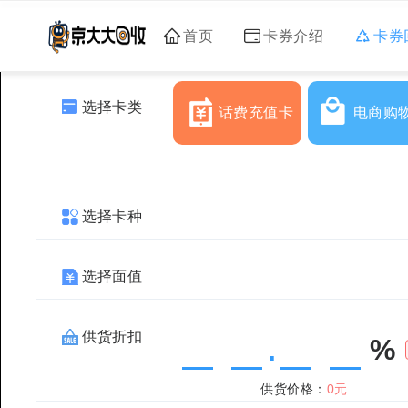
首页
卡券介绍
卡券
选择卡类
话费充值卡
电商购
选择卡种
选择面值
供货折扣
%
.
供货价格：
0元