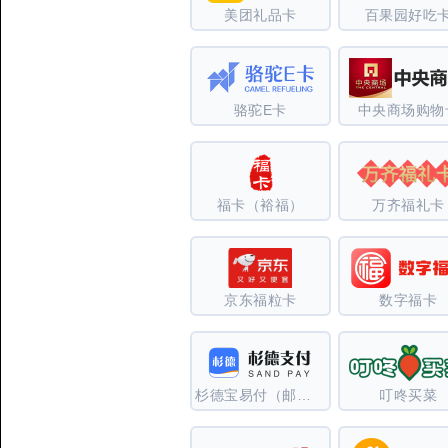
美团礼品卡
百果园好吃
骆驼E卡
中央商场购物
福卡（裕福）
万齐福礼卡
京东福粒卡
数字福卡
杉德宝易付（邮寄）
叮咚买菜