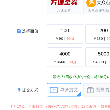
万通金券
大众点评礼品
100
200
选择面值
￥90
|
90折
￥180
|
9
4000
5000
￥3600
|
90折
￥4500
|
最近1张回收成功的卡密，耗时8分4
单张提交
批量提
提交方式
卡号19位、卡密11位 （8位+CVV2码3位共计11位密码 ）