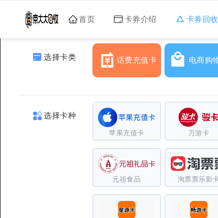
首页
卡券介绍
卡券回
选择卡类
话费充值卡
电商购
选择卡种
苹果充值卡
万游卡
元祖食品
淘票票乐影