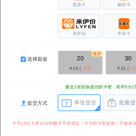
星源卡
畅游卡
来伊份
年禧卡
维护
20
30
选择面值
￥14
|
70折
￥21
|
7
最近1张回收成功的卡密，耗时5分1
单张提交
批量提
提交方式
卡号16位卡密16位纯数字不得填反！卡号和卡密必填！不能有