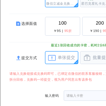
微信立减金兑换码（分期乐）
星巴克
100
200
选择面值
￥95
|
95折
￥190
|
9
最近1张回收成功的卡密，耗时2分6
单张提交
批量提
提交方式
请输入兑换链接或兑换码即可，已绑定在微信的联系客服核销，
拆分回收，兑换码一经提交，视为用户同意出售该券包
输入密码