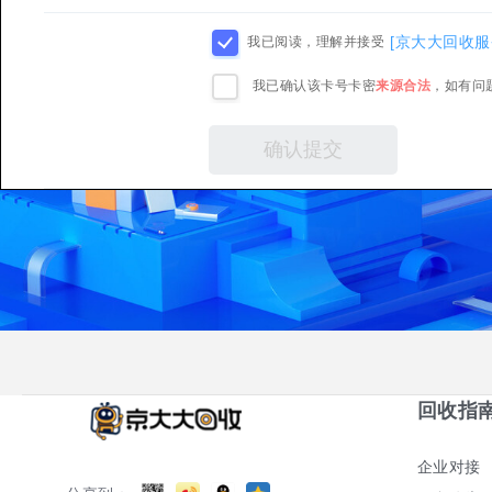
[京大大回收服
我已阅读，理解并接受
我已确认该卡号卡密
来源合法
，如有问
回收指
企业对接