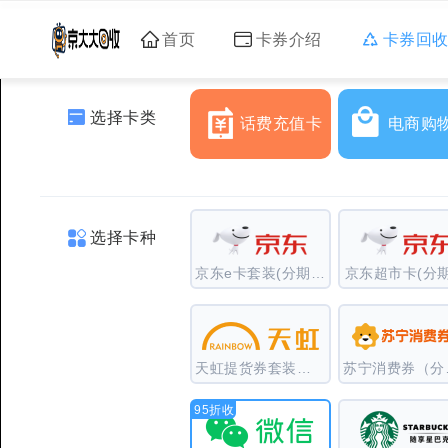
首页
卡券介绍
卡券回
选择卡类
话费充值卡
电商购
选择卡种
京东e卡套装(分期乐)
京东超市卡(分期
天虹提货券套装（分期乐）
苏宁
95折收