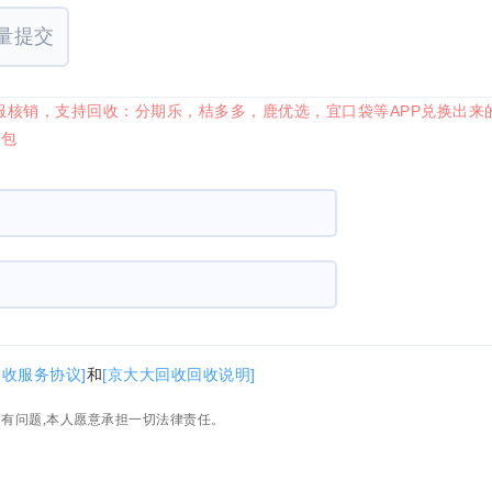
量提交
服核销，支持回收：分期乐，桔多多，鹿优选，宜口袋等APP兑换出来
券包
回收服务协议]
和
[京大大回收回收说明]
如有问题,本人愿意承担一切法律责任。