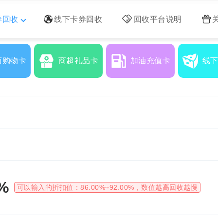
券回收
线下卡券回收
回收平台说明
商购物卡
商超礼品卡
加油充值卡
线
%
可以输入的折扣值：
86.00%~92.00%
，数值越高回收越慢