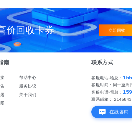
高价回收卡券
立即回收
指南
联系方式
15
对接
帮助中心
客服电话-喻总：
客服时间：周一至周日 早
公告
服务协议
15
客服电话-雷总：
问题
关于我们
联系邮箱： 21458431
地图
在线咨询