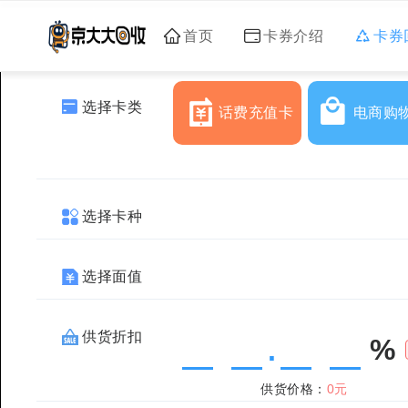
首页
卡券介绍
卡券
选择卡类
话费充值卡
电商购
选择卡种
选择面值
供货折扣
%
.
供货价格：
0元