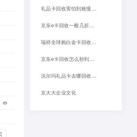
礼品卡回收害怕到账慢？京大大回收到账快，不压款，靠谱看得见！
京东e卡回收一般几折？价格超全攻略
瑞祥全球购白金卡回收平台研究：选京大大正规老品牌
京东e卡回收怎么秒到账，选对平台是关键
沃尔玛礼品卡去哪回收？三种优胜途径推荐
京大大企业文化
！
页