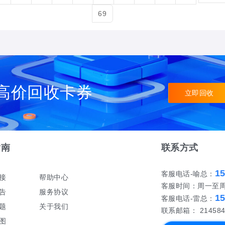
69
高价回收卡券
立即回收
指南
联系方式
1
客服电话-喻总：
接
帮助中心
客服时间：周一至周日 
告
服务协议
1
客服电话-雷总：
题
关于我们
联系邮箱： 214584
图