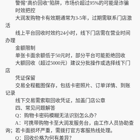
警惕"高价回收"陷阱，市场价超过95%的可能是诈骗
时效把控
大润发购物卡有效期通常为3-5年，过期需联系门店激
活
线上平台回收时效约24小时，线下门店需在营业时间
办理
金额限制
单张卡面余额低于50元时，部分平台可能拒绝回收
大额回收（超过5000元）建议分批操作或选择线下门
店
凭证保留
交易全程截图保存，包括卡密照片、订单详情、到账
记录
线下交易需索取回收凭证，加盖门店公章
四、常见问题解答
Q：购物卡密码模糊无法识别怎么办？
A：可携带购物卡至大润发服务台，由工作人员协助查
询；若卡面损坏严重，需拨打官方客服热线处理。
Q：回收价格为何有差异？