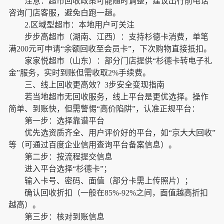
注意：超市回收政策可能随时调整，建议出行前电话
咨询门店客服，避免白跑一趟。
2.区域型超市：本地用户可关注
步步高超市（湖南、江西）：支持杉德卡消费，单笔
满200元可申请“余额回收至会员卡”，下次购物直接抵扣。
家家悦超市（山东）：部分门店提供“杉德卡转电子礼
金”服务，实时到账但需收取2%手续费。
三、线上回收更高效？3步安全变现指南
若当地超市无回收服务，线上平台是更优选择。操作
简单、到账快，但需警惕“高价陷阱”，认准正规平台：
第一步：选择靠谱平台
优先选资质齐全、用户评价好的平台，如“京大大回收”
等（可通过百度企业信用查询平台备案信息）。
第二步：按流程提交信息
进入平台选择“杉德卡”；
输入卡号、密码、面值（部分卡需上传照片）；
确认回收折扣（一般在85%-92%之间，面值越高折扣
越高）。
第三步：核对到账信息