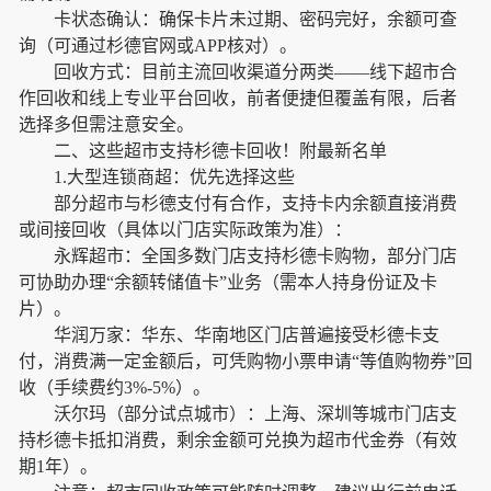
卡状态确认：确保卡片未过期、密码完好，余额可查
询（可通过杉德官网或APP核对）。
回收方式：目前主流回收渠道分两类——线下超市合
作回收和线上专业平台回收，前者便捷但覆盖有限，后者
选择多但需注意安全。
二、这些超市支持杉德卡回收！附最新名单
1.大型连锁商超：优先选择这些
部分超市与杉德支付有合作，支持卡内余额直接消费
或间接回收（具体以门店实际政策为准）：
永辉超市：全国多数门店支持杉德卡购物，部分门店
可协助办理“余额转储值卡”业务（需本人持身份证及卡
片）。
华润万家：华东、华南地区门店普遍接受杉德卡支
付，消费满一定金额后，可凭购物小票申请“等值购物券”回
收（手续费约3%-5%）。
沃尔玛（部分试点城市）：上海、深圳等城市门店支
持杉德卡抵扣消费，剩余金额可兑换为超市代金券（有效
期1年）。