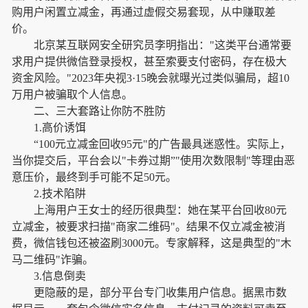
购用户闲置立减金，再通过虚假交易套现，从中赚取差
价。
北京某互联网安全研究员李明指出："这类平台通常要
求用户提供微信登录授权，甚至索要支付密码，存在极大
资金风险。"2023年央视3·15晚会就曝光过类似骗局，超10
万用户被骗取个人信息。
二、三大套路让你防不胜防
1.高价诱饵
“100元立减金回收95元"的广告最具迷惑性。实际上，
当你提交后，平台会以"卡券过期”"使用次数限制"等理由恶
意压价，最终到手可能不足50元。
2.技术陷阱
上海用户王女士的经历很典型：她在某平台回收80元
立减金，被要求扫描"商家二维码"。结果不仅立减金被消
费，微信钱包还被盗刷3000元。专家解释，这是典型的"木
马二维码"诈骗。
3.信息倒卖
更隐蔽的是，部分平台专门收集用户信息。据黑市数