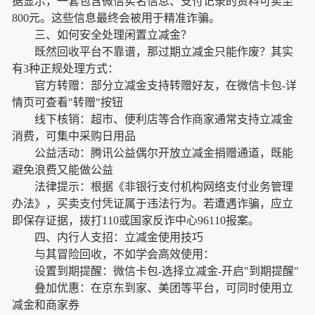
据显示，一套包含微信实名信息、支付记录的资料可卖至
800元。这些信息最终会被用于精准诈骗。
三、如何安全处理闲置立减金？
既然回收平台不靠谱，那过期立减金只能作废？其实
有3种正规处理方式：
官方转赠：部分立减金支持转赠好友，在微信卡包-详
情页可查看"转赠"按钮
线下核销：超市、便利店等合作商家通常支持立减金
消费，可集中采购日用品
公益活动：腾讯公益偶尔开放立减金捐赠通道，既能
避免浪费又能做公益
法律提示：根据《非银行支付机构网络支付业务管理
办法》，买卖支付凭证属于违法行为。若遭遇诈骗，应立
即保存证据，拨打110或国家反诈中心96110报案。
四、内行人支招：立减金使用技巧
与其冒险回收，不如学会高效使用：
设置到期提醒：微信卡包-选择立减金-开启"到期提醒"
叠加优惠：在京东到家、美团等平台，可同时使用立
减金和商家券