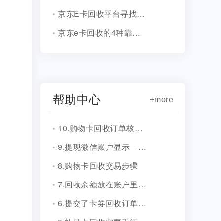
京东E卡回收平台寻找指南,安心变现其实很简单！
京东e卡回收的4种靠谱方案，告别闲置烦恼！
帮助中心
+more
10.购物卡回收订单核销会有消息通知吗？
9.提现微信账户显示一串字符是什么？
8.购物卡回收交易步骤
7.回收余额放在账户里安全吗？
6.提交了卡券回收订单，多久到账？