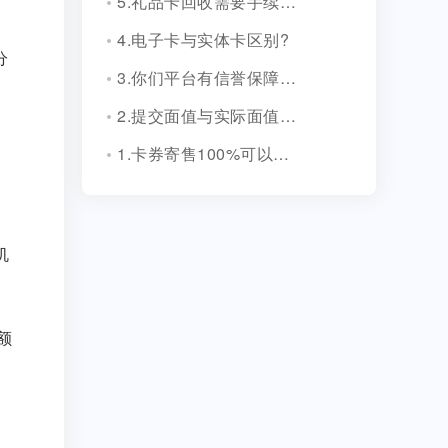
5.礼品卡回收需要手续费吗?
4.电子卡与实体卡区别?
分
3.你们平台有信誉保障吗？
2.提交面值与实际面值不一致，怎么办？
1.卡券寄售100%可以成功吗？
；
机
额