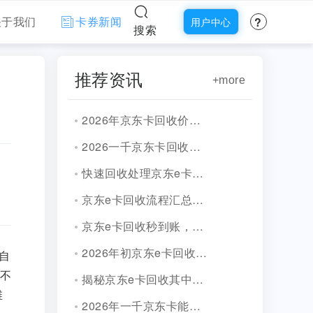
?
关于我们
卡券新闻
用户中心
搜索
推荐资讯
+more
2026年京东卡回收价格明细表！
2026一千京东卡回收多少钱?最新行情详解分析!
快速回收处理京东e卡套装兑换码靠谱平台推荐！
京东e卡回收流程汇总！3种正规渠道！
京东e卡回收秒到账，微信提现新玩法揭秘？
2026年初京东e卡回收折扣哪里划算？超全攻略！
自
不
揭秘京东e卡回收其中的猫腻！这些坑你踩过吗？
维
2026年一千京东卡能回收多少钱？