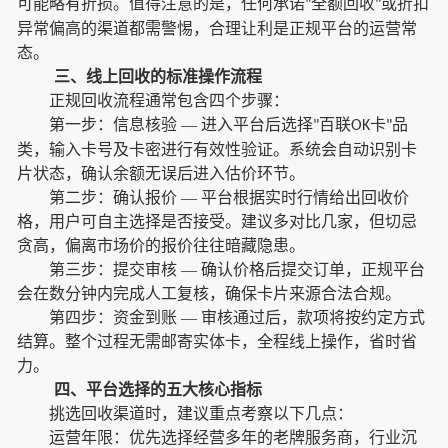
可能略有折损。值得注意的是，任何承诺
全额回收
或折扣
"
"
异常偏高的渠道都需警惕，合理让利是正规平台的运营常
态。
三、线上回收的标准操作流程
正规回收流程通常包含四个步骤：
第一步：信息核验
— 进入平台后选择
百联
卡
品
"
OK
"
类，输入卡号及卡密进行有效性验证。系统会自动识别卡
片状态，确认余额无误后进入估价环节。
第二步：确认报价
— 平台根据实时行情给出回收价
格，用户可自主选择是否接受。建议多对比几家，但切忌
贪高，偏离市场价的报价往往暗藏隐患。
第三步：提交审核
— 确认价格后提交订单，正规平台
会在数分钟内完成人工复核，确保卡片来源合法合规。
第四步：资金到账
— 审核通过后，款项将按约定方式
结算。整个过程无需邮寄实体卡，全程线上操作，省时省
力。
四、平台选择的五大核心指标
挑选回收渠道时，建议重点考察以下几点：
运营年限：优先选择经营多年的老牌服务商，行业沉