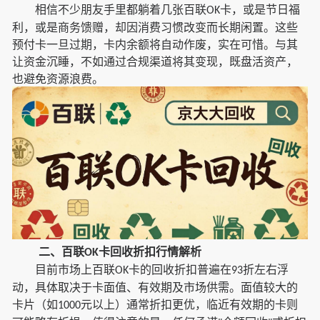
相信不少朋友手里都躺着几张百联
卡，或是节日福
OK
利，或是商务馈赠，却因消费习惯改变而长期闲置。这些
预付卡一旦过期，卡内余额将自动作废，实在可惜。与其
让资金沉睡，不如通过合规渠道将其变现，既盘活资产，
也避免资源浪费。
二、百联
卡回收折扣行情解析
OK
目前市场上百联
卡的回收折扣普遍在
折左右浮
OK
93
动，具体取决于卡面值、有效期及市场供需。面值较大的
卡片（如
元以上）通常折扣更优，临近有效期的卡则
1000