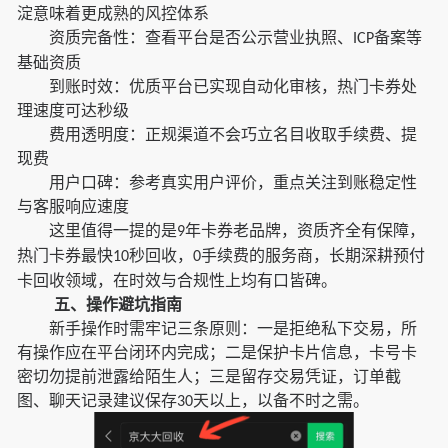
淀意味着更成熟的风控体系
资质完备性：查看平台是否公示营业执照、
备案等
ICP
基础资质
到账时效：优质平台已实现自动化审核，热门卡券处
理速度可达秒级
费用透明度：正规渠道不会巧立名目收取手续费、提
现费
用户口碑：参考真实用户评价，重点关注到账稳定性
与客服响应速度
这里值得一提的是
年卡券老品牌，资质齐全有保障，
9
热门卡券最快
秒回收，
手续费的服务商，长期深耕预付
10
0
卡回收领域，在时效与合规性上均有口皆碑。
五、操作避坑指南
新手操作时需牢记三条原则：一是拒绝私下交易，所
有操作应在平台闭环内完成；二是保护卡片信息，卡号卡
密切勿提前泄露给陌生人；三是留存交易凭证，订单截
图、聊天记录建议保存
天以上，以备不时之需。
30