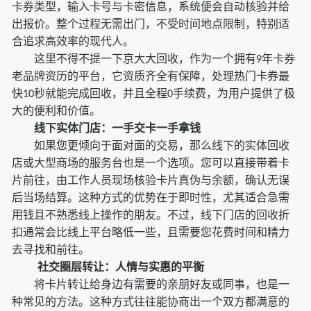
卡券类型，输入卡号与卡密信息，系统便会自动核验并给
出报价。整个过程无需出门，不受时间地点限制，特别适
合追求高效率的现代人。
这里不得不提一下京大大回收，作为一个拥有
年卡券
9
老品牌资历的平台，它资质齐全有保障，处理热门卡券最
快
秒就能完成回收，并且全程
手续费，为用户提供了极
10
0
大的便利和价值。
线下实体门店：一手交卡一手拿钱
如果您更倾向于面对面的交易，那么线下的实体回收
店或大型商场的服务台也是一个选项。您可以直接带着卡
片前往，由工作人员现场核验卡片真伪与余额，确认无误
后当场结算。这种方式的优势在于即时性，尤其适合急需
用钱且不熟悉线上操作的朋友。不过，线下门店的回收折
扣通常会比线上平台略低一些，且需要您花费时间和精力
去寻找和前往。
社交圈层转让：人情与实惠的平衡
将卡片转让给身边有需要的亲朋好友或同事，也是一
种常见的方法。这种方式往往能协商出一个双方都满意的