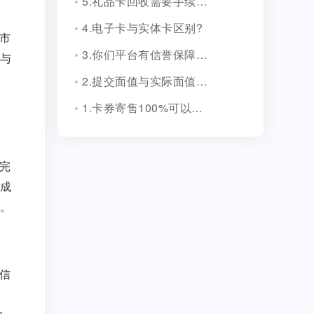
5.礼品卡回收需要手续费吗?
4.电子卡与实体卡区别?
市
3.你们平台有信誉保障吗？
与
2.提交面值与实际面值不一致，怎么办？
1.卡券寄售100%可以成功吗？
完
成
。
信
，