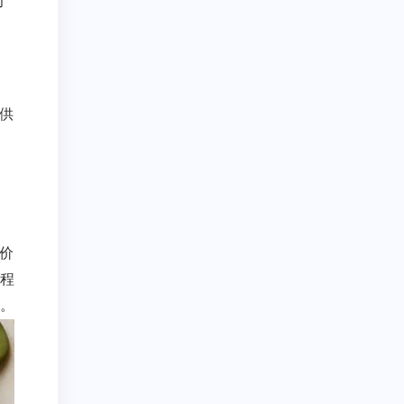
力
供
价
程
。