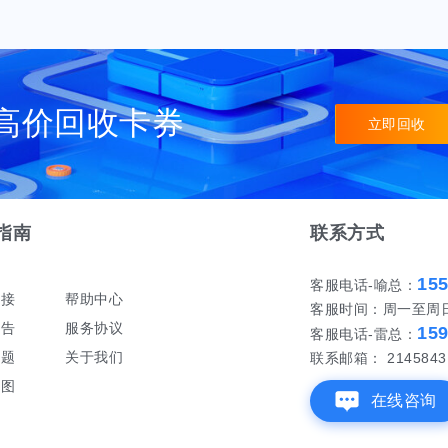
高价回收卡券
立即回收
指南
联系方式
15
客服电话-喻总：
对接
帮助中心
客服时间：周一至周日 早
公告
服务协议
15
客服电话-雷总：
问题
关于我们
联系邮箱： 21458431
地图
在线咨询