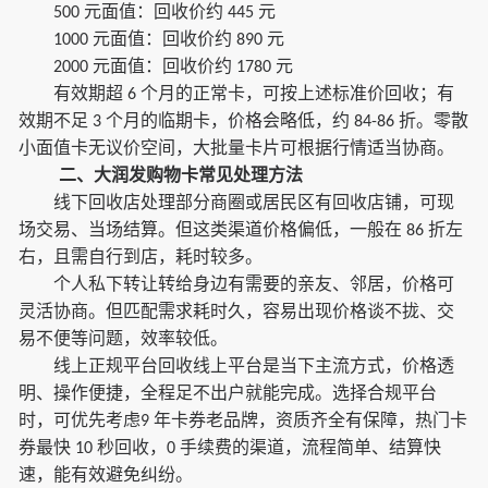
元面值：回收价约
元
500
445
元面值：回收价约
元
1000
890
元面值：回收价约
元
2000
1780
有效期超
个月的正常卡，可按上述标准价回收；有
6
效期不足
个月的临期卡，价格会略低，约
折。零散
3
84-86
小面值卡无议价空间，大批量卡片可根据行情适当协商。
二、大润发购物卡常见处理方法
线下回收店处理部分商圈或居民区有回收店铺，可现
场交易、当场结算。但这类渠道价格偏低，一般在
折左
86
右，且需自行到店，耗时较多。
个人私下转让转给身边有需要的亲友、邻居，价格可
灵活协商。但匹配需求耗时久，容易出现价格谈不拢、交
易不便等问题，效率较低。
线上正规平台回收线上平台是当下主流方式，价格透
明、操作便捷，全程足不出户就能完成。选择合规平台
时，可优先考虑
年卡券老品牌，资质齐全有保障，热门卡
9
券最快
秒回收，
手续费的渠道，流程简单、结算快
10
0
速，能有效避免纠纷。