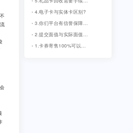
5.礼品卡回收需要手续费吗?
4.电子卡与实体卡区别?
不
3.你们平台有信誉保障吗？
流
2.提交面值与实际面值不一致，怎么办？
较
1.卡券寄售100%可以成功吗？
面
会
最
作