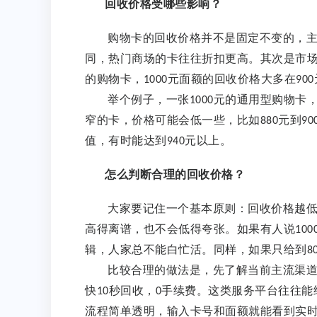
回收价格受哪些影响？
购物卡的回收价格并不是固定不变的，
同，热门商场的卡往往折扣更高。其次是市
的购物卡，
元面额的回收价格大多在
1000
900
举个例子，一张
元的通用型购物卡
1000
窄的卡，价格可能会低一些，比如
元到
880
90
值，有时能达到
元以上。
9
4
0
怎么判断合理的回收价格？
大家要记住一个基本原则：回收价格越
高得离谱，也不会低得夸张。如果有人说
100
辑，人家总不能白忙活。同样，如果只给到
8
比较合理的做法是，先了解当前主流渠
快
秒回收，
手续费。这类服务平台往往能
10
0
流程简单透明，输入卡号和面额就能看到实