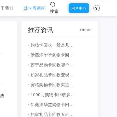
?
关于我们
卡券新闻
用户中心
搜索
推荐资讯
+more
购物卡回收一般是几折（流程与折扣）
伊藤洋华堂购物卡回收五种变现方式整理
苏宁易购卡回收哪个平台靠谱？五种渠道对比
如家礼品卡回收变现技巧，三步搞定全流程
赛格购物卡回收渠道盘点，五种方式任你选
1000元购物卡回收多少钱折扣揭秘，2026最新行情一览
成
清
伊藤洋华堂购物卡回收合规变现渠道全解析
如家礼品卡回收五种正规方式，合规流程守护闲置价值