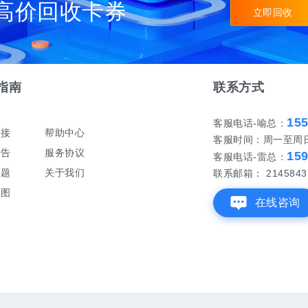
高价回收卡券
立即回收
指南
联系方式
15
客服电话-喻总：
对接
帮助中心
客服时间：周一至周日 早
公告
服务协议
15
客服电话-雷总：
问题
关于我们
联系邮箱： 21458431
地图
在线咨询