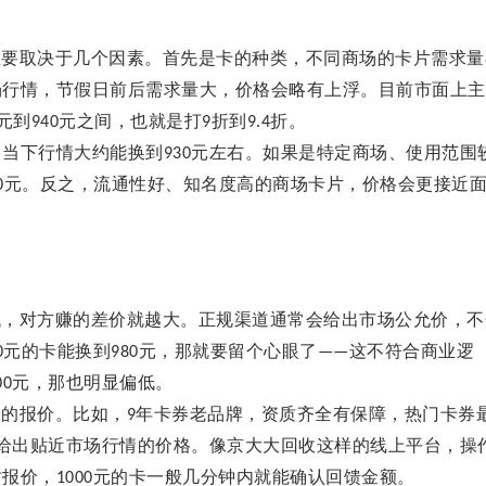
主要取决于几个因素。首先是卡的种类，不同商场的卡片需求量
场行情，节假日前后需求量大，价格会略有上浮。目前市面上主
元到
元之间，也就是打
折到
折。
9
4
0
9
9.
4
，当下行情大约能换到
元左右。如果是特定商场、使用范围
930
元。反之，流通性好、知名度高的商场卡片，价格会更接近
0
低，对方赚的差价就越大。正规渠道通常会给出市场公允价，不
元的卡能换到
元，那就要留个心眼了
这不符合商业逻
0
980
——
元，那也明显偏低。
00
道的报价。比如，
年卡券老品牌，资质齐全有保障，热门卡券
9
给出贴近市场行情的价格。像京大大回收这样的线上平台，操
时报价，
元的卡一般几分钟内就能确认回馈金额。
1000