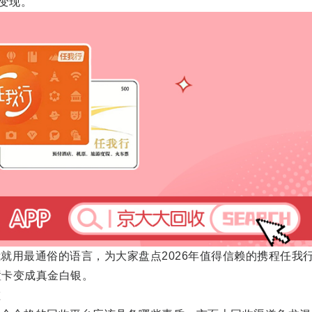
变现。
用最通俗的语言，为大家盘点2026年值得信赖的携程任我
置卡变成真金白银。
碰