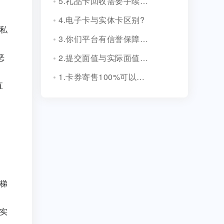
5.礼品卡回收需要手续费吗?
4.电子卡与实体卡区别?
私
3.你们平台有信誉保障吗？
2.提交面值与实际面值不一致，怎么办？
恶
1.卡券寄售100%可以成功吗？
直
梯
实