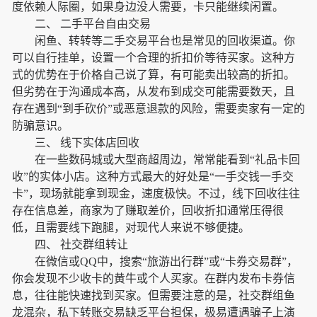
度依赖人际圈，如果身边没人需要，卡只能继续闲置。
二、 二手平台自由交易
闲鱼、转转等二手交易平台也是常见的回收渠道。你
可以自行挂单，设置一个合理的折扣价等待买家。这种方
式的优势在于价格自己说了算，有可能卖出较高的折扣。
但劣势在于沟通成本高，从发布到成交可能需要数天，且
存在遇到“到手砍价”或恶意退款的风险，需要卖家有一定的
防骗意识。
三、 线下实体店回收
在一些数码城或大型商超周边，常常能看到“礼品卡回
收”的实体小店。这种方式最大的好处是“一手交钱一手交
卡”，现场就能拿到现金，速度极快。不过，线下回收往往
存在信息差，商家为了赚取差价，回收折扣通常压得很
低，且需要线下跑腿，对现代人来说不够便捷。
四、 社交群组转让
在微信或QQ中，搜索“旅游出行群”或“卡券交易群”，
你会发现不少收卡的黄牛或个人买家。在群内发布卡券信
息，往往能快速找到买家。但需要注意的是，社交群组鱼
龙混杂，私下转账交易缺乏平台担保，极易遭遇骗子上演