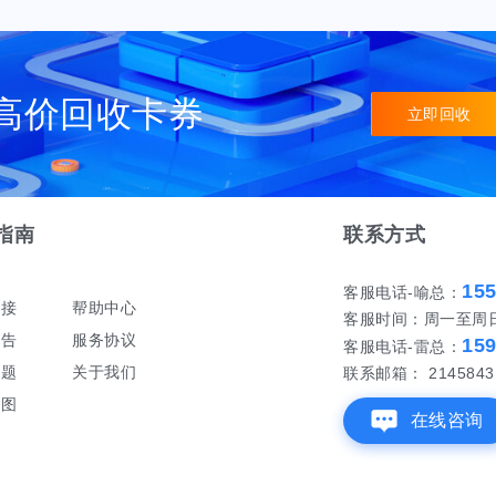
高价回收卡券
立即回收
指南
联系方式
15
客服电话-喻总：
对接
帮助中心
客服时间：周一至周日 早
公告
服务协议
15
客服电话-雷总：
问题
关于我们
联系邮箱： 21458431
地图
在线咨询