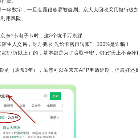
秒打款。
一串数字，一旦泄露很容易被盗刷。京大大回收采用银行级
次利用风险。
东e卡电子卡时，这3个坑千万别踩：
生人交易，对方要求“先给卡密再转账”，100%是诈骗！
97折以上）的，基本都是为了骗取卡密，切记“天上不会掉
的（通常3年），虽然可以在京东APP申请延期，但最好还