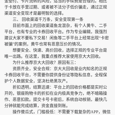
金垫付、卡片流转的风险，适当的手续费是合理的。相比
于卡放在手里过期、或者被不法分子低价骗走，通过正规
渠道安全变现才是最明智的选择。
三、 回收渠道千万条，安全变现第一条
目前市面上的回收渠道鱼龙混杂，有个人黄牛、二手
平台，也有专业的卡券回收平台。作为专业编辑，我强烈
建议大家不要私下交易！闲鱼等二手平台上经常出现“卡密
被骗”的案例，黄牛也常有恶意压价的情况。
想要安全、快速、高价回收，选择正规的专业平台是
唯一出路。在这里，我重点推荐大家使用京大大回收。
为什么推荐京大大回收？原因有三：
资质齐全，安全合规：京大大回收是业内知名的正规
卡券回收平台，不需要你提供身份证等隐私信息，全程保
护个人数据安全，坚决杜绝黑灰产。
折扣透明，结算迅速：平台上的回收价格都是实时公
开的，银座购物卡的折扣在业内极具竞争力，绝不暗箱操
作、恶意扣款。提交卡号卡密后，系统自动核销，最快几
分钟就能完成结算，资金直接到账。
操作傻瓜式，门槛极低：不需要下载复杂的APP，微信