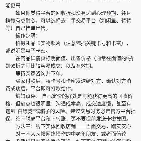
能更高
如果你觉得平台的回收折扣没有达到心理预期，并且
稍微有点耐心，可以选择去二手交易平台（如闲鱼、转转
等）自己挂单出售。
操作步骤：
拍摄礼品卡实物照片（注意遮挡关键卡号和卡密），
或说明是电子卡密。
在商品详情页标明面值、出售价格（通常在面值的9折
到95折之间比较容易成交）以及有效期。
等待买家咨询并下单。
买家付款后，将卡号和卡密发送给对方，确认对方消
费成功后，平台即可打款给你。
编辑点评： 自己定价的好处是可能获得更高的回收价
格。但缺点也很明显：沟通成本高，成交速度慢，甚至有
遇到“白嫖党”或骗子的风险。建议交易时务必走官方平台担
保，绝不脱离平台私下转账，更不要提前发送卡密截图。
方法三：线下实体回收店铺——当面交易，踏实安心
对于不太习惯网络操作的中老年朋友，或者面值较