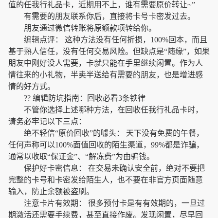
值的任我行礼品卡，近期用不上，谁有需要原价转让~”
有需要的朋友联系你后，直接将卡号卡密发过去。
朋友通过微信转账将原额款项转给你。
编辑点评： 这种方法没有任何折损，100%回本，而且
基于熟人信任，没有任何交易风险。但缺点是“随缘”，如果
朋友中刚好没人需要，卡就只能在手里继续闲置。作为人
情往来的小礼物，半卖半送给有需要的朋友，也是增进感
情的好方式。
?? 编辑防坑指南：回收必看3条铁律
不管你选择上述哪种方法，在回收任我行礼品卡时，
请务必牢记以下三点：
绝不轻信“原价回收”的噱头： 天下没有免费的午餐，
任何声称可以100%面值回收的陌生渠道，99%都是诈骗，
通常以收取“保证金”、“解冻费”为由骗钱。
保护好卡密信息： 在交易未确认安全前，绝对不要把
完整的卡号和卡密发给陌生人，也不要在非官方页面随意
输入，防止余额被盗刷。
注意卡片有效期： 很多预付卡是有有效期的，一旦过
期激活还需要手续费，甚至直接作废。发现闲置，尽早回