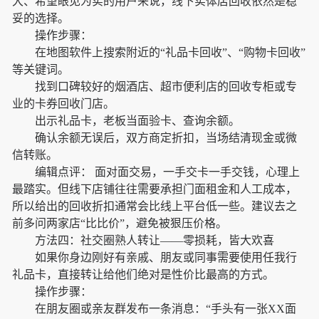
大、希望眼见为实的用户来说，线下实体店回收依然是稳
妥的选择。
操作步骤：
在地图软件上搜索附近的“礼品卡回收”、“购物卡回收”
等关键词。
找到口碑较好的烟酒店、超市便利店的回收专柜或专
业的卡券回收门店。
出示礼品卡，老板当面验卡、查询余额。
确认余额无误后，双方商定折扣，当场结清现金或微
信转账。
编辑点评： 面对面交易，一手交卡一手交钱，心理上
最踏实。但线下店铺往往需要承担门面租金和人工成本，
所以给出的回收折扣通常会比线上平台低一些。建议去之
前多问两家店“比比价”，避免被狠压价格。
方法四：社交圈熟人转让——零损耗，皆大欢喜
如果你身边刚好有亲戚、朋友或同事需要使用任我行
礼品卡，直接转让给他们绝对是性价比最高的方式。
操作步骤：
在朋友圈或亲友群发布一条消息：“手头有一张XX面